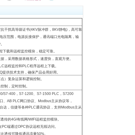
干扰高等级证书(4KV脉冲群，8KV静电)，高可靠
源电压范围，电源反接保护，通讯端口光电隔离，输
护。
远程下载和远程监控模块，
稳定可靠
。
数据，采用数据表格形式，速度快，直观方便。
LC远程监控和PLC程序远程上下载。
Q提供技术支持，确保产品会用好用。
浮点）复杂运算和逻辑控制。
辑控制，定时控制。
/S7-400，S7-1200、S7-1500 PLC，S7200
口、AB PLC网口协议、
Modbus主从协议
等，
，台达，信捷等各种PLC通讯协议，
支持Modbus主从
传的4G/有线网/WIFI远程监控模块。
在PC端通过OPC协议远程无线访问。
比透传可降低通讯流量50%。