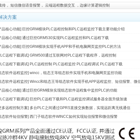
 短信微信语音报警， 云端远程数据交互 ，边缘计算逻辑控制
解决方案
产品核心功能
]
巨控GRM模块PLC远程控制和PLC远程监控下载主要功能介绍
产品核心功能
]
通过巨控GRM530实现PLC远程监控和PLC远程下载
产品核心功能
]
巨控GRM模块实现手机APP和手机电脑网页监控PLC的方法
PLC远程下载调试
]
GRM500通过互联网对PLC远程下载程序，远程控制
PLC远程下载调试
]
PLC远程控制 PLC远程监控 PLC远程调试 PLC远程下载
组态软件远程监控
]
wincc，组态王等组态软件实现手机和电脑网页监控功能
组态软件远程监控
]
Wincc和组态王等组态软件实现手机APP远程监控、短信报警、微
产品核心功能
]
通过巨控GRM模块实现组态软件远程集中监控PLC的功能
PLC远程下载调试
]
巨控PLC远程下载和PLC远程监控调试服务器全面升级加速
更多远程控制方案
]
多台PLC之间通过GPRS直接交换数据，实现远距离无线通信
组态软件短信报警
]
西门子组态软件WINCC如何实现短信报警和微信报警