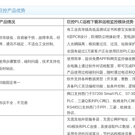
巨控产品优势
产品情况
巨控PLC远程下载和远程监控模块优势
有工业高等级高低温测试证书和赛宝实验室抗
4层PCB设计，防潮防尘绝缘处理，宽电
扰等级低，容易被干扰，
故障率高，经
网，通讯不稳定，
不适合工业控制。
入光耦隔离，模拟量过压、过流、短路保
全国有超过1万家客户正在使用巨控PLC
使用简单，提供免费APP和网页监控修改
使用步骤繁琐，碰到问题，技术支持也
在电脑上通过软件对话框配置，即可完成P
及时响应。
产品使用过程碰到问题，随时通过电话和Q
软件支持各种数据类型（开关量，整数，
功能固定单一
具备PLC灵活编程功能，如条件控制，逻
网口支持西门子S7200 Smart PLC、S7-300
PLC，三菱Q系列PLC网口、欧姆龙PLC网
协议不全，不完善
RS485口
支持西门子PPI，三菱，欧姆龙
协议
。
无需其他外部服务器，无需公网IP地址，非透
4G模块和PLC连接，直接读取PLC数据，
采用先进的压缩算法，节约远程模块流量，