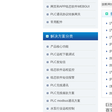
巨控黑科技： 历史数据断网续传，
网页和APP组态软件WEBGUI
PLC通讯协议转换网关
常用配件
[
[
解决方案分类
[
[
产品核心功能
[
PLC远程下载调试
[
PLC发短信
[
组态软件远程监控
[
组态软件短信报警
[
PLC无线通讯
[
PLC无线催款方案
[
PLC modbus通讯方案
水泵行业远程控制