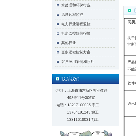
水处理和环保行业
温度远程监控
同类
电力行业远程监控
机房监控短信报警
抗干
其他行业
常断
更多远程控制方案
客户应用案例和照片
产品
不能
联系我们
软件
·地址：上海市浦东新区郭守敬路
498弄11号306室
通讯
·电话：18217100035 宋工
13764181243 姚工
13311618031 彭工